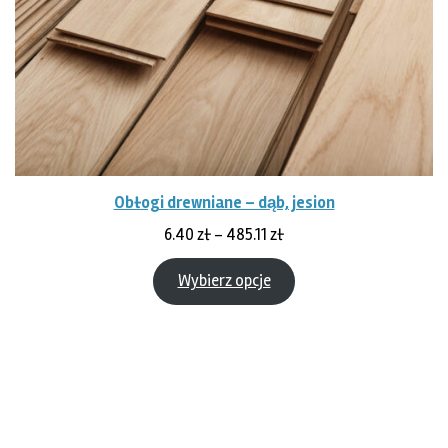
Obłogi drewniane – dąb, jesion
Zakres
6.40
zł
–
485.11
zł
cen:
od
Wybierz opcje
6.40 zł
do
485.11 zł