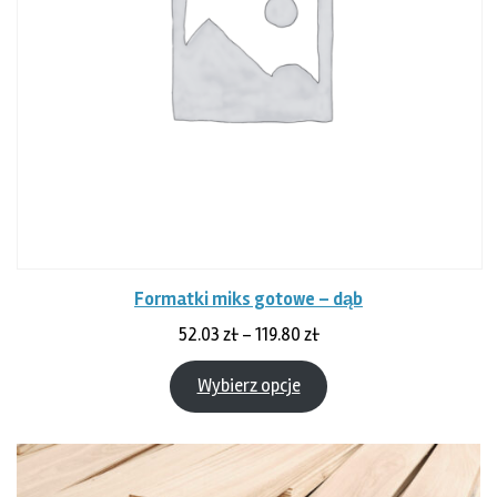
Formatki miks gotowe – dąb
Zakres
52.03
zł
–
119.80
zł
cen:
od
Wybierz opcje
52.03 zł
do
119.80 zł