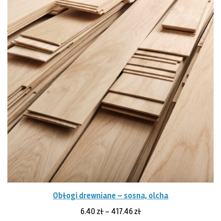
Obłogi drewniane – sosna, olcha
Zakres
6.40
zł
–
417.46
zł