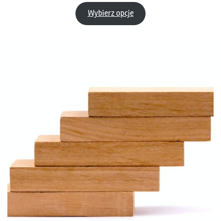
cen:
od
Wybierz opcje
6.40 zł
do
417.46 zł