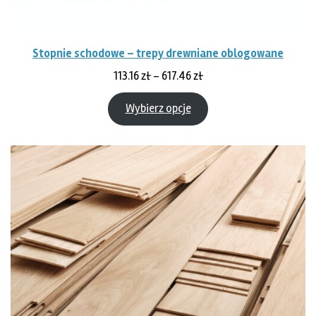
Stopnie schodowe – trepy drewniane oblogowane
Zakres
113.16
zł
–
617.46
zł
cen:
od
Wybierz opcje
113.16 zł
do
617.46 zł